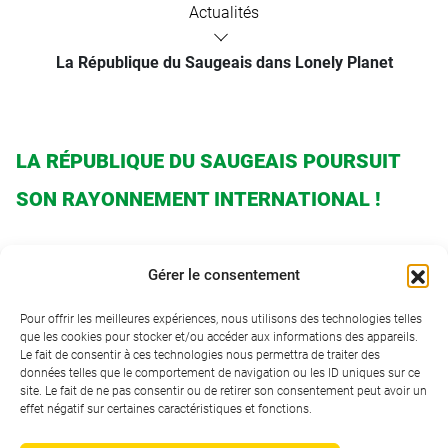
Actualités
La République du Saugeais dans Lonely Planet
LA RÉPUBLIQUE DU SAUGEAIS POURSUIT
SON RAYONNEMENT INTERNATIONAL !
Le célèbre média de voyage
Lonely Planet
a consacré un
Gérer le consentement
long reportage à notre République, à ses paysages, à son
histoire et à l’esprit sauget qui anime notre territoire depuis
Pour offrir les meilleures expériences, nous utilisons des technologies telles
que les cookies pour stocker et/ou accéder aux informations des appareils.
1947.
Le fait de consentir à ces technologies nous permettra de traiter des
données telles que le comportement de navigation ou les ID uniques sur ce
site. Le fait de ne pas consentir ou de retirer son consentement peut avoir un
Au fil des villages saugets, des forêts du Haut-Doubs, de
effet négatif sur certaines caractéristiques et fonctions.
l’abbaye de Montbenoît et des rencontres avec les