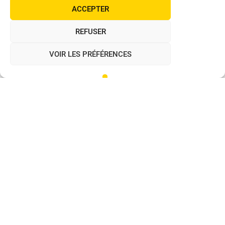
habitants, la journaliste raconte son immersion dans le
ACCEPTER
Saugeais.
REFUSER
VOIR LES PRÉFÉRENCES
ACCÉDEZ A L’ARTICLE
Mentions légales
Politique de confidentialité
S
q
site
é
uaNe